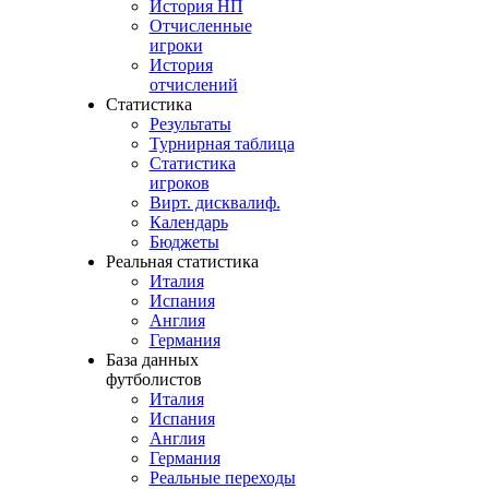
История НП
Отчисленные
игроки
История
отчислений
Статистика
Результаты
Турнирная таблица
Статистика
игроков
Вирт. дисквалиф.
Календарь
Бюджеты
Реальная статистика
Италия
Испания
Англия
Германия
База данных
футболистов
Италия
Испания
Англия
Германия
Реальные переходы