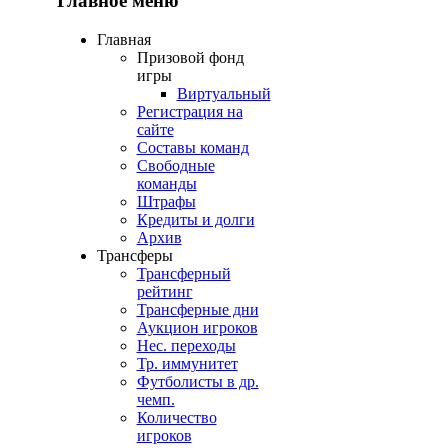
Главное меню
Главная
Призовой фонд
игры
Виртуальный
Регистрация на
сайте
Составы команд
Свободные
команды
Штрафы
Кредиты и долги
Архив
Трансферы
Трансферный
рейтинг
Трансферные дни
Аукцион игроков
Нес. переходы
Тр. иммунитет
Футболисты в др.
чемп.
Количество
игроков