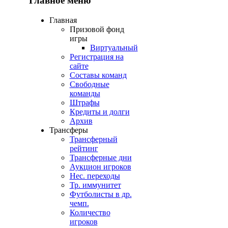
Главное меню
Главная
Призовой фонд
игры
Виртуальный
Регистрация на
сайте
Составы команд
Свободные
команды
Штрафы
Кредиты и долги
Архив
Трансферы
Трансферный
рейтинг
Трансферные дни
Аукцион игроков
Нес. переходы
Тр. иммунитет
Футболисты в др.
чемп.
Количество
игроков