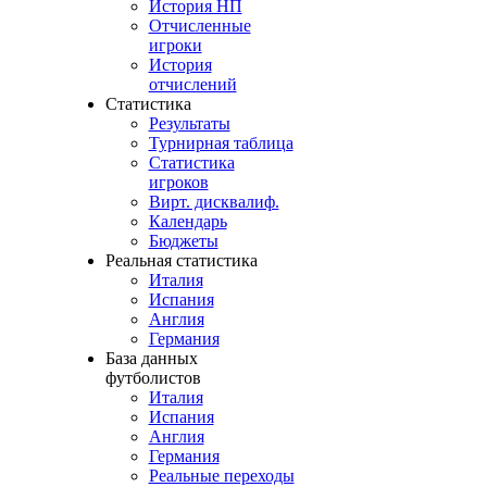
История НП
Отчисленные
игроки
История
отчислений
Статистика
Результаты
Турнирная таблица
Статистика
игроков
Вирт. дисквалиф.
Календарь
Бюджеты
Реальная статистика
Италия
Испания
Англия
Германия
База данных
футболистов
Италия
Испания
Англия
Германия
Реальные переходы