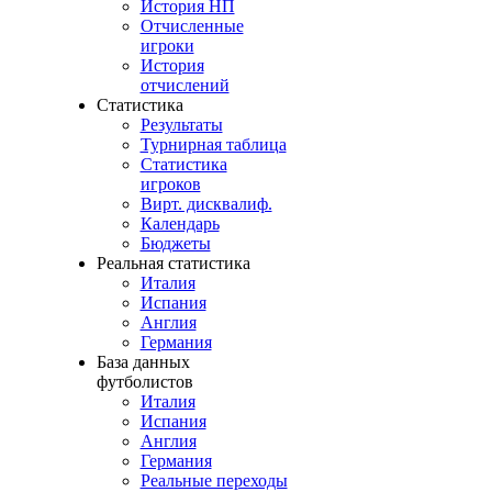
История НП
Отчисленные
игроки
История
отчислений
Статистика
Результаты
Турнирная таблица
Статистика
игроков
Вирт. дисквалиф.
Календарь
Бюджеты
Реальная статистика
Италия
Испания
Англия
Германия
База данных
футболистов
Италия
Испания
Англия
Германия
Реальные переходы