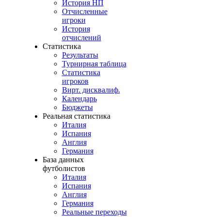
История НП
Отчисленные
игроки
История
отчислений
Статистика
Результаты
Турнирная таблица
Статистика
игроков
Вирт. дисквалиф.
Календарь
Бюджеты
Реальная статистика
Италия
Испания
Англия
Германия
База данных
футболистов
Италия
Испания
Англия
Германия
Реальные переходы