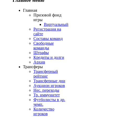
Главное меню
Главная
Призовой фонд
игры
Виртуальный
Регистрация на
сайте
Составы команд
Свободные
команды
Штрафы
Кредиты и долги
Архив
Трансферы
Трансферный
рейтинг
Трансферные дни
Аукцион игроков
Нес. переходы
Тр. иммунитет
Футболисты в др.
чемп.
Количество
игроков