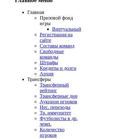
Главное меню
Главная
Призовой фонд
игры
Виртуальный
Регистрация на
сайте
Составы команд
Свободные
команды
Штрафы
Кредиты и долги
Архив
Трансферы
Трансферный
рейтинг
Трансферные дни
Аукцион игроков
Нес. переходы
Тр. иммунитет
Футболисты в др.
чемп.
Количество
игроков