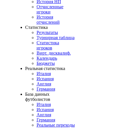
История НП
Отчисленные
игроки
История
отчислений
Статистика
Результаты
Турнирная таблица
Статистика
игроков
Вирт. дисквалиф.
Календарь
Бюджеты
Реальная статистика
Италия
Испания
Англия
Германия
База данных
футболистов
Италия
Испания
Англия
Германия
Реальные переходы