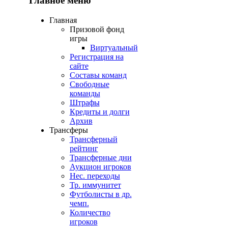
Главное меню
Главная
Призовой фонд
игры
Виртуальный
Регистрация на
сайте
Составы команд
Свободные
команды
Штрафы
Кредиты и долги
Архив
Трансферы
Трансферный
рейтинг
Трансферные дни
Аукцион игроков
Нес. переходы
Тр. иммунитет
Футболисты в др.
чемп.
Количество
игроков