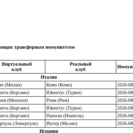
Виртуальная лига чемпионов по футболу
т
дающих трансферным иммунитетом
Виртуальный
Реальный
Иммуни
клуб
клуб
Италия
н (Милан)
Комо (Комо)
2026-08
анта (Бергамо)
Ювентус (Турин)
2026-08
рия (Мюнхен)
Рома (Рим)
2026-08
анта (Бергамо)
Ювентус (Турин)
2026-08
анта (Бергамо)
Наполи (Неаполь)
2026-08
рпуль (Ливерпуль)
Интер (Милан)
2026-08
Испания