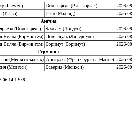
ер (Бремен)
Вильярреал (Вильярреал)
2026-08
а (Уэска)
Реал (Мадрид)
2026-08
Англия
ярреал (Вильярреал)
Фулхэм (Лондон)
2026-08
н Вилла (Бирмингем)
Ливерпуль (Ливерпуль)
2026-08
н Вилла (Бирмингем)
Борнмут (Борнмут)
2026-08
Германия
ссия (Менхенгладбах)
Айнтрахт (Франкфурт-на-Майне)
2026-08
рия (Мюнхен)
Бавария (Мюнхен)
2026-08
.06.14 13:58