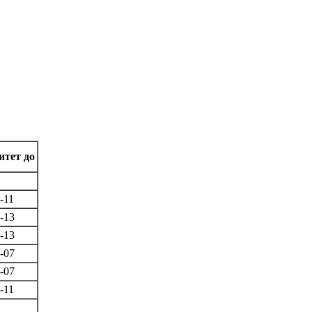
тет до
-11
-13
-13
-07
-07
-11