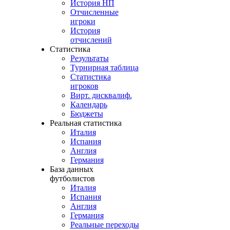
История НП
Отчисленные
игроки
История
отчислений
Статистика
Результаты
Турнирная таблица
Статистика
игроков
Вирт. дисквалиф.
Календарь
Бюджеты
Реальная статистика
Италия
Испания
Англия
Германия
База данных
футболистов
Италия
Испания
Англия
Германия
Реальные переходы