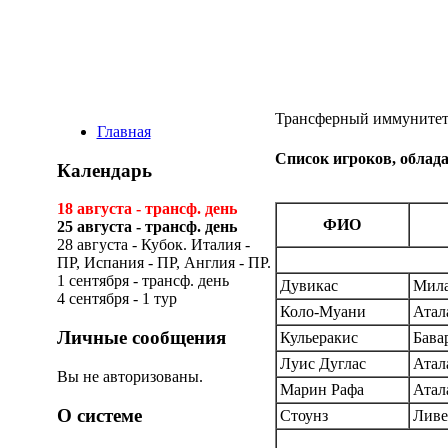
Трансферный иммуните
Главная
Список игроков, обла
Календарь
18 августа - трансф. день
ФИО
25 августа - трансф. день
28 августа - Кубок. Италия -
ПР, Испания - ПР, Англия - ПР.
1 сентября - трансф. день
Дувикас
Мила
4 сентября - 1 тур
Коло-Муани
Атал
Личные сообщения
Кульеракис
Бава
Луис Дуглас
Атал
Вы не авторизованы.
Марин Рафа
Атал
О системе
Стоунз
Ливе