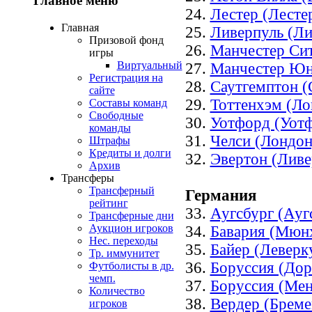
Главное меню
24.
Лестер (Лесте
Главная
25.
Ливерпуль (Ли
Призовой фонд
26.
Манчестер Сит
игры
Виртуальный
27.
Манчестер Юн
Регистрация на
28.
Саутгемптон (
сайте
29.
Тоттенхэм (Ло
Составы команд
Свободные
30.
Уотфорд (Уот
команды
31.
Челси (Лондон
Штрафы
Кредиты и долги
32.
Эвертон (Ливе
Архив
Трансферы
Трансферный
Германия
рейтинг
33.
Аугсбург (Ауг
Трансферные дни
Аукцион игроков
34.
Бавария (Мюн
Нес. переходы
35.
Байер (Леверк
Тр. иммунитет
36.
Боруссия (До
Футболисты в др.
чемп.
37.
Боруссия (Мен
Количество
38.
Вердер (Бреме
игроков