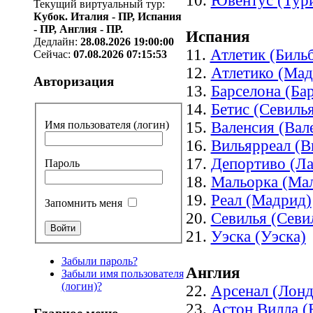
10.
Ювентус (Тур
Текущий виртуальный тур:
Кубок. Италия - ПР, Испания
- ПР, Англия - ПР.
Испания
Дедлайн:
28.08.2026 19:00:00
11.
Атлетик (Биль
Сейчас:
07.08.2026 07:15:53
12.
Атлетико (Мад
Авторизация
13.
Барселона (Ба
14.
Бетис (Севиль
15.
Валенсия (Вал
Имя пользователя (логин)
16.
Вильярреал (В
17.
Депортиво (Ла
Пароль
18.
Мальорка (Мал
19.
Реал (Мадрид)
Запомнить меня
20.
Севилья (Севи
21.
Уэска (Уэска)
Забыли пароль?
Англия
Забыли имя пользователя
(логин)?
22.
Арсенал (Лонд
23.
Астон Вилла (