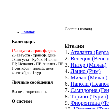
Виртуальная ли
Составы команд
Главная
Календарь
Италия
18 августа - трансф. день
1.
Аталанта (Берг
25 августа - трансф. день
2.
Венеция (Венец
28 августа - Кубок. Италия -
3.
Интер (Милан)
ПР, Испания - ПР, Англия - ПР.
1 сентября - трансф. день
4.
Лацио (Рим)
4 сентября - 1 тур
5.
Милан (Милан)
Личные сообщения
6.
Наполи (Неапол
7.
Сампдория (Ген
Вы не авторизованы.
8.
Торино (Турин)
О системе
9.
Фиорентина (Ф