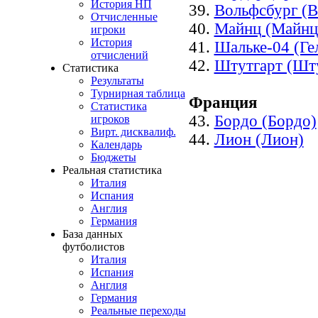
История НП
39.
Вольфсбург (В
Отчисленные
40.
Майнц (Майнц
игроки
История
41.
Шальке-04 (Ге
отчислений
42.
Штутгарт (Шту
Статистика
Результаты
Турнирная таблица
Франция
Статистика
43.
Бордо (Бордо)
игроков
Вирт. дисквалиф.
44.
Лион (Лион)
Календарь
Бюджеты
Реальная статистика
Италия
Испания
Англия
Германия
База данных
футболистов
Италия
Испания
Англия
Германия
Реальные переходы