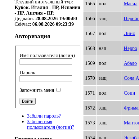
Текущий виртуальный тур:
1565
пол
Масиа
Кубок. Италия - ПР, Испания
- ПР, Англия - ПР.
1566
защ
Перейр
Дедлайн:
28.08.2026 19:00:00
Сейчас:
06.08.2026 09:23:39
1567
пол
Лино
Авторизация
1568
нап
Йерро
Имя пользователя (логин)
1569
пол
Абало
Пароль
1570
защ
Сола А
Запомнить меня
1571
пол
Сони
1572
защ
Фрима
Забыли пароль?
Забыли имя
1573
защ
Манто
пользователя (логин)?
1574
нап
Эскоба