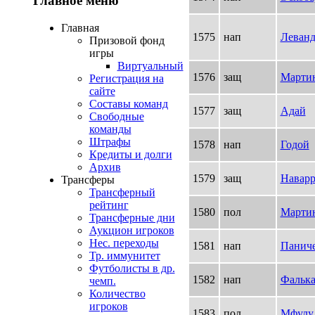
Главное меню
Главная
1575
нап
Леванд
Призовой фонд
игры
Виртуальный
1576
защ
Марти
Регистрация на
сайте
Составы команд
1577
защ
Адай
Свободные
команды
Штрафы
1578
нап
Годой
Кредиты и долги
Архив
1579
защ
Наварр
Трансферы
Трансферный
рейтинг
1580
пол
Мартин
Трансферные дни
Аукцион игроков
Нес. переходы
1581
нап
Панич
Тр. иммунитет
Футболисты в др.
1582
нап
Фальк
чемп.
Количество
игроков
1583
пол
Мфулу