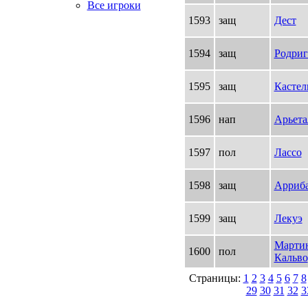
Все игроки
1593
защ
Дест
1594
защ
Родриг
1595
защ
Кастел
1596
нап
Арьета
1597
пол
Лассо
1598
защ
Арриба
1599
защ
Лекуэ
Марти
1600
пол
Кальво
Страницы:
1
2
3
4
5
6
7
8
29
30
31
32
3