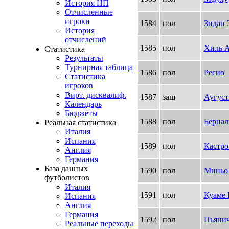
История НП
Отчисленные
игроки
1584
пол
Зидан 
История
отчислений
1585
пол
Хиль А
Статистика
Результаты
Турнирная таблица
1586
пол
Ресио
Статистика
игроков
Вирт. дисквалиф.
1587
защ
Аугуст
Календарь
Бюджеты
1588
пол
Бернал
Реальная статистика
Италия
Испания
1589
пол
Кастро
Англия
Германия
База данных
1590
пол
Миньо
футболистов
Италия
1591
пол
Куаме 
Испания
Англия
Германия
1592
пол
Пьяни
Реальные переходы