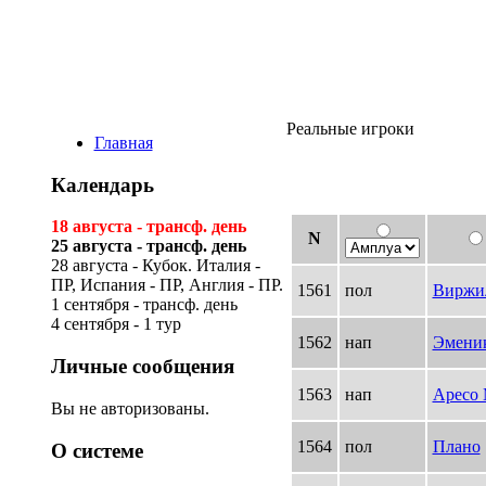
Виртуальная лиг
Реальные игроки
Главная
Календарь
18 августа - трансф. день
N
25 августа - трансф. день
28 августа - Кубок. Италия -
ПР, Испания - ПР, Англия - ПР.
1561
пол
Виржи
1 сентября - трансф. день
4 сентября - 1 тур
1562
нап
Эмени
Личные сообщения
1563
нап
Аресо 
Вы не авторизованы.
1564
пол
Плано
О системе