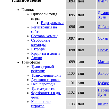
Главное меню
1094
пол
Ямаль
Главная
Домин
Призовой фонд
1095
пол
Хуан
игры
Виртуальный
1096
защ
Лобат
Регистрация на
сайте
Составы команд
1097
пол
Оскар
Свободные
команды
Штрафы
1098
нап
Обаме
Кредиты и долги
Архив
1099
защ
Магал
Трансферы
Трансферный
рейтинг
1100
защ
Агирр
Трансферные дни
Аукцион игроков
1101
защ
Кубар
Нес. переходы
Тр. иммунитет
Перей
1102
защ
Футболисты в др.
Дугла
чемп.
Количество
1103
пол
Фейса
игроков