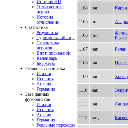
История НП
Отчисленные
1104
нап
Каррил
игроки
История
1105
пол
Аларк
отчислений
Статистика
Результаты
Ферна
1106
пол
Турнирная таблица
Режес
Статистика
игроков
1107
нап
Ролан
Вирт. дисквалиф.
Календарь
1108
нап
Перес 
Бюджеты
Реальная статистика
Италия
1109
нап
Хосел
Испания
Англия
Германия
1110
нап
Эскри
База данных
футболистов
1111
нап
Санда
Италия
Испания
Англия
1112
защ
Касере
Германия
Реальные переходы