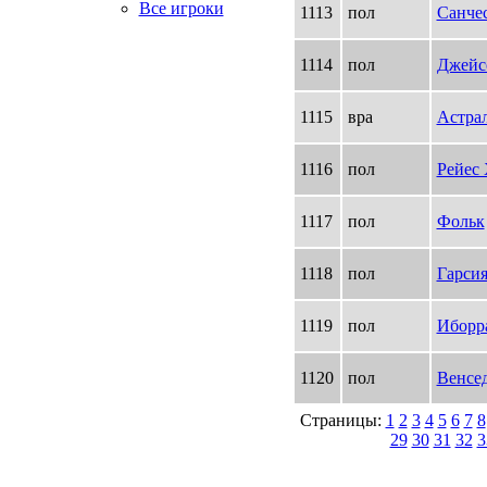
Все игроки
1113
пол
Санче
1114
пол
Джейс
1115
вра
Астра
1116
пол
Рейес 
1117
пол
Фольк
1118
пол
Гарси
1119
пол
Иборр
1120
пол
Венсе
Страницы:
1
2
3
4
5
6
7
8
29
30
31
32
3