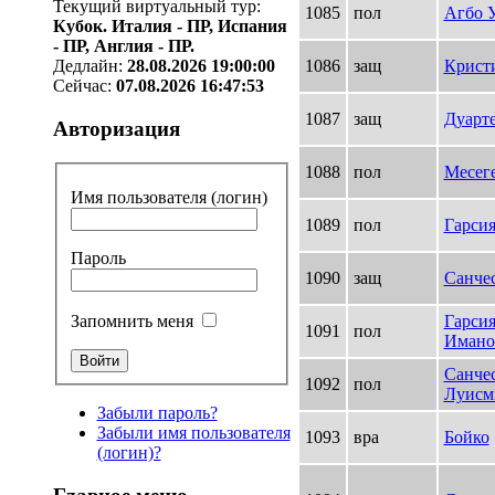
Текущий виртуальный тур:
1085
пол
Агбо 
Кубок. Италия - ПР, Испания
- ПР, Англия - ПР.
1086
защ
Крист
Дедлайн:
28.08.2026 19:00:00
Сейчас:
07.08.2026 16:47:53
1087
защ
Дуарте
Авторизация
1088
пол
Месег
Имя пользователя (логин)
1089
пол
Гарси
Пароль
1090
защ
Санче
Гарси
Запомнить меня
1091
пол
Имано
Санче
1092
пол
Луисм
Забыли пароль?
Забыли имя пользователя
1093
вра
Бойко
(логин)?