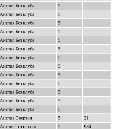
Без клуба
5
Без клуба
5
Без клуба
5
Без клуба
5
Без клуба
5
Без клуба
5
Без клуба
5
Без клуба
5
Без клуба
5
Без клуба
5
Без клуба
5
Без клуба
5
Без клуба
5
Эвертон
5
21
Тоттенхэм
5
986