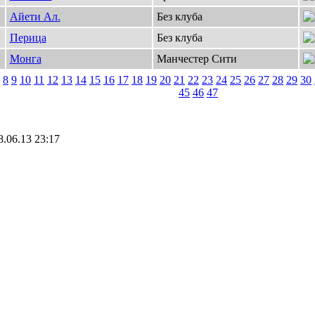
Айети Ал.
Без клуба
Перица
Без клуба
Монга
Манчестер Сити
8
9
10
11
12
13
14
15
16
17
18
19
20
21
22
23
24
25
26
27
28
29
30
45
46
47
.06.13 23:17