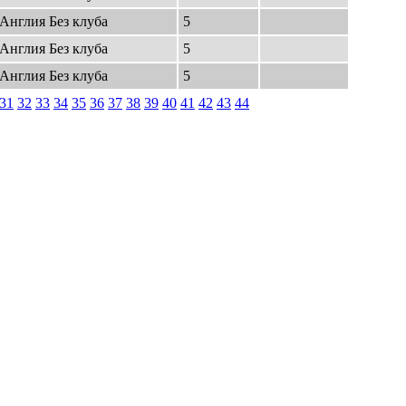
Без клуба
5
Без клуба
5
Без клуба
5
31
32
33
34
35
36
37
38
39
40
41
42
43
44