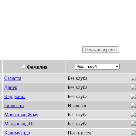
Виртуальная лига чемпионов по футболу
Фамилия
Саматта
Без клуба
Дриер
Без клуба
Карджилл
Без клуба
Гиллеспи
Ньюкасл
Моутинью Жоау
Без клуба
Макдоналд Ш.
Без клуба
Калимуэндо
Ноттингем