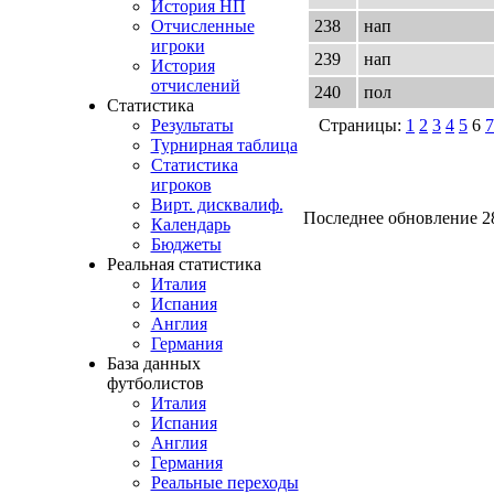
История НП
Отчисленные
238
нап
игроки
239
нап
История
отчислений
240
пол
Статистика
Результаты
Страницы:
1
2
3
4
5
6
7
Турнирная таблица
Статистика
игроков
Вирт. дисквалиф.
Последнее обновление 28
Календарь
Бюджеты
Реальная статистика
Италия
Испания
Англия
Германия
База данных
футболистов
Италия
Испания
Англия
Германия
Реальные переходы