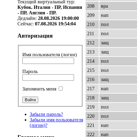
Текущий виртуальный тур:
208
вра
Кубок. Италия - ПР, Испания
- ПР, Англия - ПР.
209
нап
Дедлайн:
28.08.2026 19:00:00
Сейчас:
07.08.2026 19:54:04
210
пол
211
пол
Авторизация
212
защ
213
защ
Имя пользователя (логин)
214
пол
215
пол
Пароль
216
защ
217
нап
Запомнить меня
218
защ
219
пол
Забыли пароль?
220
пол
Забыли имя пользователя
221
нап
(логин)?
222
нап