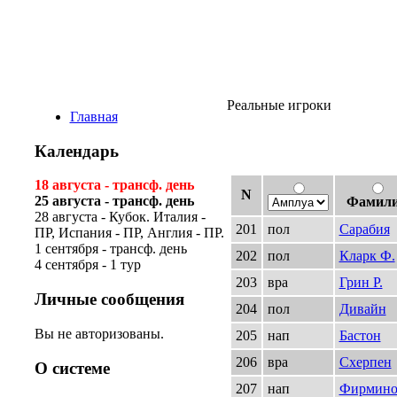
Виртуальная лиг
Реальные игроки
Главная
Календарь
18 августа - трансф. день
N
25 августа - трансф. день
Фамил
28 августа - Кубок. Италия -
201
пол
Сарабия
ПР, Испания - ПР, Англия - ПР.
1 сентября - трансф. день
202
пол
Кларк Ф.
4 сентября - 1 тур
203
вра
Грин Р.
Личные сообщения
204
пол
Дивайн
Вы не авторизованы.
205
нап
Бастон
206
вра
Схерпен
О системе
207
нап
Фирмин