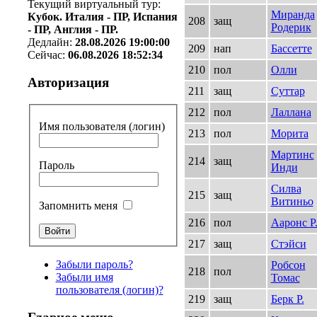
Текущий виртуальный тур:
Миранда
Кубок. Италия - ПР, Испания
208
защ
Родерик
- ПР, Англия - ПР.
Дедлайн:
28.08.2026 19:00:00
209
нап
Бассетте
Сейчас:
06.08.2026 18:52:34
210
пол
Олли
Авторизация
211
защ
Суттар
212
пол
Лаллана
Имя пользователя (логин)
213
пол
Морита
Мартинс
214
защ
Пароль
Инди
Силва
215
защ
Витиньо
Запомнить меня
216
пол
Ааронс Р
217
защ
Стэйси
Забыли пароль?
Робсон
218
пол
Забыли имя
Томас
пользователя (логин)?
219
защ
Берк Р.