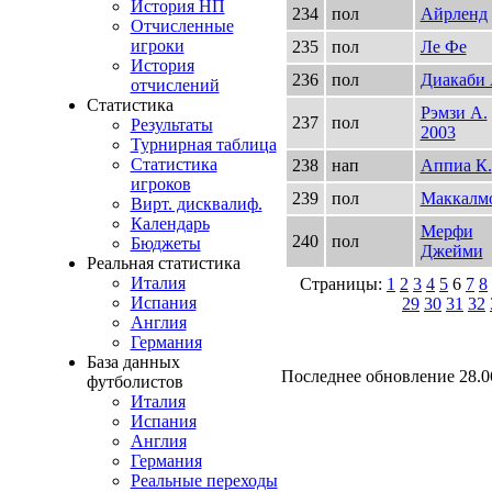
История НП
234
пол
Айрленд
Отчисленные
игроки
235
пол
Ле Фе
История
236
пол
Диакаби 
отчислений
Статистика
Рэмзи А.
237
пол
Результаты
2003
Турнирная таблица
Статистика
238
нап
Аппиа К.
игроков
239
пол
Маккалм
Вирт. дисквалиф.
Календарь
Мерфи
240
пол
Бюджеты
Джейми
Реальная статистика
Италия
Страницы:
1
2
3
4
5
6
7
8
Испания
29
30
31
32
Англия
Германия
База данных
Последнее обновление 28.06
футболистов
Италия
Испания
Англия
Германия
Реальные переходы