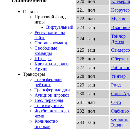
Главное меню
220
пол
Клеверл
221
пол
Каррутер
Главная
Призовой фонд
222
нап
Мускве
игры
Виртуальный
223
защ
Иванови
Регистрация на
Тэйлор
сайте
224
защ
Джоэл
Составы команд
Свободные
225
защ
Сэндерс
команды
Штрафы
226
пол
Обертан
Кредиты и долги
227
защ
Робинсон
Архив
Трансферы
228
пол
Уинтер
Трансферный
рейтинг
229
защ
Риад
Трансферные дни
230
защ
Смит Ад
Аукцион игроков
Нес. переходы
231
нап
Сото
Тр. иммунитет
Футболисты в др.
232
пол
Фабиньо
чемп.
Филлипс
Количество
233
защ
Эшли
игроков