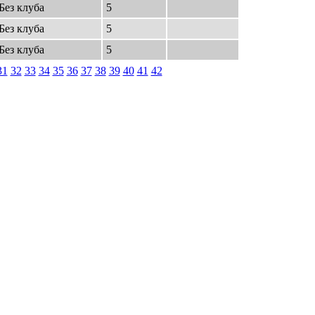
Без клуба
5
Без клуба
5
Без клуба
5
31
32
33
34
35
36
37
38
39
40
41
42