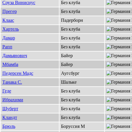
Соуза Винисиус
Без клуба
Прегер
Без клуба
Клаас
Падерборн
Хартель
Без клуба
Дамар
Без клуба
Рапп
Без клуба
Дамьянович
Байер
Мбамба
Байер
Педерсен Мадс
Аугсбург
Танака С.
Шальке
Геде
Без клуба
Ибрахими
Без клуба
Шуберт
Без клуба
Кландт
Без клуба
Брюль
Боруссия М